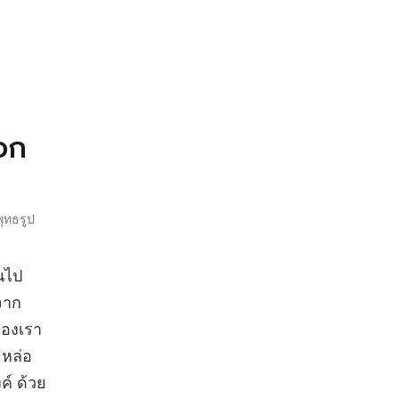
อก
ุทธรูป
นไป
จาก
ของเรา
 หล่อ
ค์ ด้วย