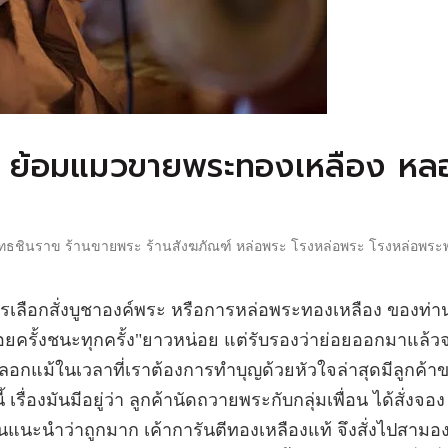
ัย! ย้อมแมวขายพระทองเหลือง หล
ธชินราข ร้านขายพระ ร้านสังฆภัณฑ์ หล่อพระ โรงหล่อพระ โรงหล่อพระพ
รเลือกสั่งบูชาองค์พระ หรือการหล่อพระทองเหลือง ของท่า
ร้อยครั้งชนะทุกครั้ง"ยาวหน่อย แต่รับรองว่าย่อยออกมาแล้ว
กหลอกแม้ในเวลาที่เราต้องการทำบุญด้วยหัวใจล่าสุดมีลูกค้า
รื่องมันมีอยู่ว่า ลูกค้านัดถวายพระกับกลุ่มเพื่อน ได้สั่งจอง
อนแนะนำว่าถูกมาก เค้าการันตีทองเหลืองแท้ จึงสั่งไปสามอง