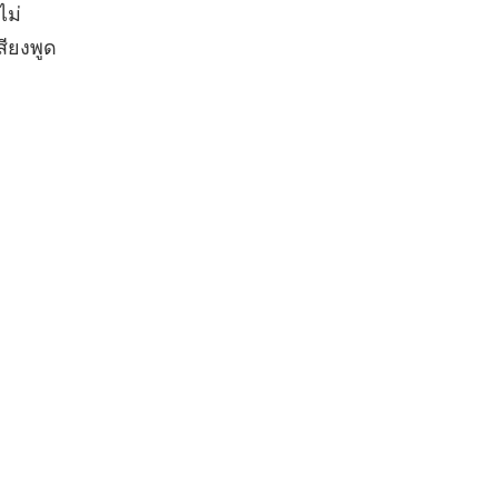
ไม่
สียงพูด