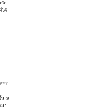
สลัก
่ได้
ุทธรูป
ึ้น ณ
้ามา