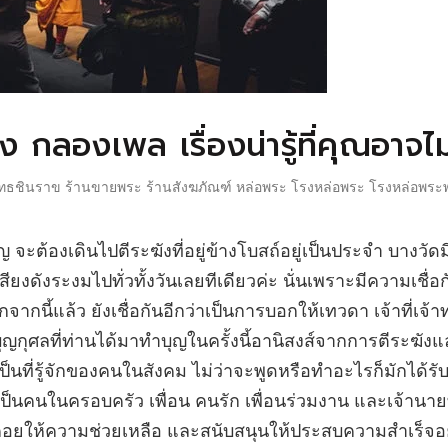
 กลองเพล เรื่องน่ารู้ที่คุณอาจไม่ร
ธชินราข ร้านขายพระ ร้านสังฆภัณฑ์ หล่อพระ โรงหล่อพระ โรงหล่อพระพ
จะต้องเดินไปตีระฆังที่อยู่ข้างโบสถ์อยู่เป็นประจำ บางวัดม
งดังระงมไปทั่วทั้งวันเลยทีเดียวค่ะ นั่นเพราะมีความเชื่อก
จากนี้แล้ว ยังเชื่อกันอีกว่าเป็นการบอกให้เทวดา เจ้าที่เจ้า
่อบุญกุศลที่ท่านได้มาทำบุญในครั้งนี้อานิสงส์จากการตีระฆัง
 เป็นที่รู้จักของคนในสังคม ไม่ว่าจะพูดหรือทำอะไรก็มักได้ร
จะเป็นคนในครอบครัว เพื่อน คนรัก เพื่อนร่วมงาน และเจ้านายท
อยให้ความช่วยเหลือ และสนับสนุนให้ประสบความสำเร็จอย