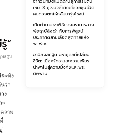
จากวันที่มืดแปดด้านสู่การเริ่มต้น
ใหม่: 3 กุญแจสำคัญที่ช่วยชุบชีวิต
คนดวงตกให้กลับมารุ่งโรจน์
เปิดตำนานธงพิชัยสงคราม หลวง
พ่อฤาษีลิงดำ กับการพิสูจน์
ประกาศิตสายเลือดสุดท้ายแห่ง
ู้”
พระร่วง
อานิสงส์กฐิน มหากุศลที่เปลี่ยน
ุทธรูป
ชีวิต: เมื่อศรัทธาและความเพียร
นำพาไปสู่ความมั่งคั่งและพระ
นิพพาน
ีระฆัง
ันว่า
ทาง
และ
ับความ
ี่
ู่