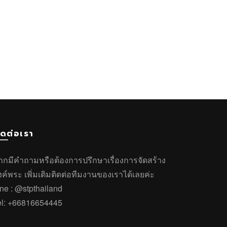
ิดต่อเรา
ากมีคำถาม
หรือ
ต้องการปรึกษาเรื่องการจัดสร้าง
งค์พระ
เพิ่มเติมติดต่อทีมงานของเราได้เลยค่ะ
ine :
@stpthailand
el:
+66816654445