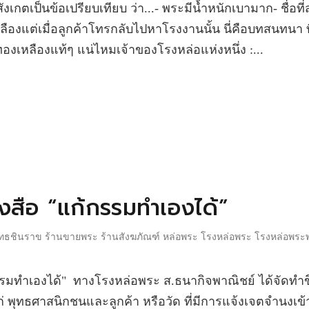
งเกตเป็นข้อเปรียบเทียบ ว่า...- พระมีน้ำหนักเบามาก- ชื่อที่
ลืองแต่เมื่อลูกค้าโทรกลับไปหาโรงงานนั้น นี่คือบทสนทนา ที
องเหลืองแท้ๆ แน่ไหมเจ้าของโรงหล่อแห่งหนึ่ง :...
งสือ “แก้กรรมทำเองได้”
ธชินราข ร้านขายพระ ร้านสังฆภัณฑ์ หล่อพระ โรงหล่อพระ โรงหล่อพระพ
ำเองได้" ทางโรงหล่อพระ ส.ธนากิจพาณิชย์ ได้จัดทำข
ก่ พุทธศาสนิกชนและลูกค้า หรือวัด ที่มีการแจ้งเจตจำนงเข