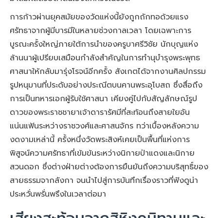
การก้าวผ่านยุคสมัยของวัดแห่งนี้ยังถูกถักทอด้วยแรง
ศรัทธาจากผู้มีบารมีในหลายช่วงกาลเวลา โดยเฉพาะการ
บูรณะครั้งใหญ่ภายใต้การนำของครูบาศรีวิชัย นักบุญแห่ง
ล้านนาผู้เปรียบเสมือนกำลังสำคัญในการทำนุบำรุงพระพุทธ
ศาสนาให้กลับมารุ่งโรจน์อีกครั้ง สังเกตได้จากงานศิลปกรรม
รูปหนุมานที่ประดับอย่างประณีตบนคานพระอุโบสถ ซึ่งสื่อถึง
การเป็นทหารเอกผู้รับใช้ศาสนา เคียงคู่ไปกับสัญลักษณ์รูป
ดาวของพระราชชายาเจ้าดารารัศมีที่สะท้อนถึงสายใยอัน
แน่นแฟ้นระหว่างราชวงศ์และศาสนจักร ทว่าเบื้องหลังความ
งดงามเหล่านี้ ครั้งหนึ่งวัดพระสิงห์เคยเป็นพื้นที่แห่งการ
พิสูจน์ความศรัทธาที่เข้มข้นระหว่างนิกายป่าแดงและนิกาย
สวนดอก ซึ่งต่างฝ่ายต่างต้องการยืนยันถึงความบริสุทธิ์ของ
สายธรรมจากลังกา จนนำไปสู่การบันทึกเรื่องราวที่ฟังดูน่า
ประหวั่นพรั่นพรึงในเวลาต่อมา