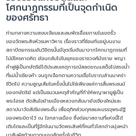
โศกนาฏกรรมที่เป็นจุดกำเนิด
ของศรัทธา
ท่ามกลางความสงบเงียบและลมพัดเอื่อยภายในเขตรั้ว
ของวัดพระสิงห์วรมหาวิหาร เรื่องราวที่ซ้อนทับอยู่บนงาน
สถาปัตยกรรมอันวิจิตรนั้นมีจุดเริ่มต้นมาจากโศกนาฏกรรมที่
ไม่มีใครคาดคิด ย้อนกลับไปในยุคของราชวงศ์มังราย พญา
คำฟูผู้เป็นกษัตริย์ได้ประสบเหตุการณ์สลดขณะเสด็จไปสรงน้ำ
ที่แม่น้ำเชียงคำ จนถูกเงือกตามความเชื่อโบราณล้านนาคร่า
ชีวิตไป ความสูญเสียในครั้งนั้นไม่ใช่เพียงแค่การสิ้นพระชนม์
ของกษัตริย์ แต่เป็นชนวนเหตุสำคัญที่ทำให้พญาผายูผู้เป็น
พระโอรส ตัดสินใจย้ายเมืองหลวงกลับมายังเชียงใหม่และ
สถาปนาวัดลีเชียงพระขึ้น เพื่ออุทิศส่วนกุศลและบรรจุพระอัฐิ
ของพระบิดาไว้ ณ ใจกลางเมือง ซึ่งต่อมาสถานที่แห่งนี้ได้
เติบโตและเป็นที่รู้จักในนามวัดพระสิงห์ที่คนทั่วโลกต่างมุ่งหน้า
มาสัมผัสด้วยตาตนเองสักครั้งในชีวิต