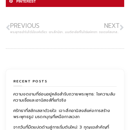
PINTEREST
PREVIOUS
NEXT
พระพุทธเจ้าไม่ได้มีองค์เดียว: เจาะลึกนิยามแห่งพุทธะและวงล้อแห่งกาลเวลาที่ไม่มีวันสิ้นสุด
มนต์อาลัยที่ไม่ใช่แค่คาถา: ถอดรหัสบทสวดงานศพที่ส่งผ่านความหมายถึงคนเป็น
RECENT POSTS
ความงดงามที่ซ่อนอยู่หลังสำรับถวายพระพุทธ: ไขความลับ
ความเชื่อและอานิสงส์ที่แท้จริง
ศรัทธาที่สลักเสลาด้วยใจ: เจาะลึกอานิสงส์แห่งการสร้าง
พระพุทธรูป มรดกบุญที่เหนือกาลเวลา
จากวันที่มืดแปดด้านสู่การเริ่มต้นใหม่: 3 กุญแจสำคัญที่