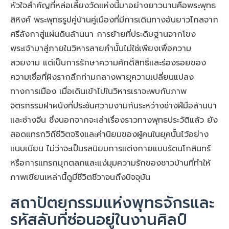
หัวใจสำคัญที่หล่อเลี้ยงวัดแห่งนี้มาอย่างยาวนานคือพระพุทธ
สิหิงค์ พระพุทธรูปคู่บ้านคู่เมืองที่มีการเดินทางอันยาวไกลจาก
ศรีลังกาสู่แผ่นดินล้านนา การย้ายที่ประดิษฐานจากโขง
พระเจ้ามาสู่ภายในวิหารลายคำนั้นไม่ใช่เพียงเพื่อความ
สวยงาม แต่เป็นการรักษาความศักดิ์สิทธิ์และร่องรอยของ
ความเชื่อที่ฝังรากลึกท่ามกลางพายุความเปลี่ยนแปลง
ทางการเมือง เมื่อเดินเข้าไปในวิหารเราจะพบกับภาพ
จิตรกรรมฝาผนังที่ประชันความงามกันระหว่างช่างฝีมือล้านนา
และช่างจีน ซึ่งนอกจากจะเล่าเรื่องราวทางพุทธประวัติแล้ว ยัง
สอดแทรกวิถีชีวิตจริงและค่านิยมของผู้คนในยุคนั้นไว้อย่าง
แนบเนียน ไม่ว่าจะเป็นรสนิยมการแต่งกายแบบรัตนโกสินทร์
หรือการแทรกมุกตลกและแง่มุมความรักของชาวบ้านที่ทำให้
ภาพเขียนเหล่านี้ดูมีชีวิตชีวาจนถึงปัจจุบัน
สถาปัตยกรรมแห่งพุทธจักรและ
รหัสลับที่ซ่อนอยู่ในงานศิลป์