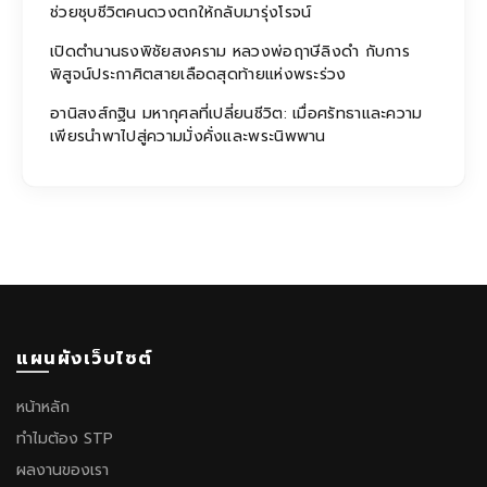
ช่วยชุบชีวิตคนดวงตกให้กลับมารุ่งโรจน์
เปิดตำนานธงพิชัยสงคราม หลวงพ่อฤาษีลิงดำ กับการ
พิสูจน์ประกาศิตสายเลือดสุดท้ายแห่งพระร่วง
อานิสงส์กฐิน มหากุศลที่เปลี่ยนชีวิต: เมื่อศรัทธาและความ
เพียรนำพาไปสู่ความมั่งคั่งและพระนิพพาน
แผนผังเว็บไซต์
หน้าหลัก
ทำไมต้อง STP
ผลงานของเรา