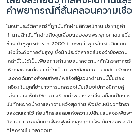
เสียงสะท้อนจากสิหิงคนิทานและ
คำพยากรณ์ที่สั่นคลอนความเชื่อ
ในหน้าประวัติศาสตร์ที่ถูกบันทึกผ่านสิหิงคนิทาน ปรากฏคำ
ทำนายลึกลับที่กล่าวถึงจุดเสื่อมถอยของพระพุทธศาสนาเมื่อ
ล่วงเข้าสู่พุทธศักราช 2000 โดยระบุว่าพุทธจักรในดินแดน
แห่งนี้จะถึงกาลดับสูญ ซึ่งนักประวัติศาสตร์มองว่าข้อความ
เหล่านี้ไม่ได้เป็นเพียงการทำนายอนาคตตามหลักโหราศาสตร์
เพียงอย่างเดียว แต่ยังเป็นภาพสะท้อนของความขัดแย้งและ
แรงกดดันทางสังคมที่พระโพธิรังสีผู้รจนาตำนานนี้ขึ้นต้อง
เผชิญ ในยุคที่อำนาจการปกครองโน้มเอียงไปทางนิกายคู่
แข่งอย่างเห็นได้ชัด การเขียนคำพยากรณ์จึงเสมือนเป็นการ
บันทึกหยาดน้ำตาและความหวังสุดท้ายเพื่อยึดเหนี่ยวศรัทธา
ของตนเอาไว้ ก่อนที่กระแสลมแห่งความเปลี่ยนแปลงจะพัดพา
นิกายป่าแดงกลับมาเฟื่องฟูอย่างสูงสุดในรัชสมัยของพระเจ้า
ติโลกราชในเวลาต่อมา