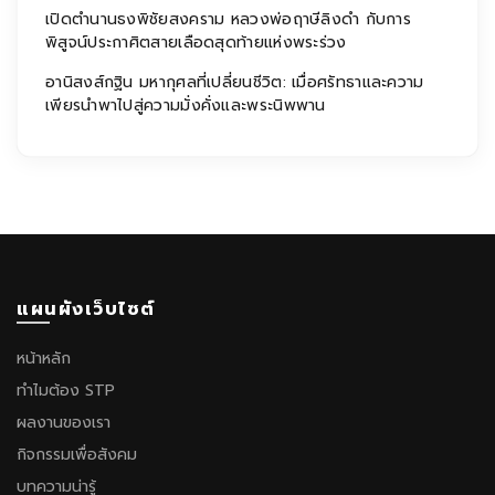
เปิดตำนานธงพิชัยสงคราม หลวงพ่อฤาษีลิงดำ กับการ
พิสูจน์ประกาศิตสายเลือดสุดท้ายแห่งพระร่วง
อานิสงส์กฐิน มหากุศลที่เปลี่ยนชีวิต: เมื่อศรัทธาและความ
เพียรนำพาไปสู่ความมั่งคั่งและพระนิพพาน
แผนผังเว็บไซต์
หน้าหลัก
ทำไมต้อง STP
ผลงานของเรา
กิจกรรมเพื่อสังคม
บทความน่ารู้