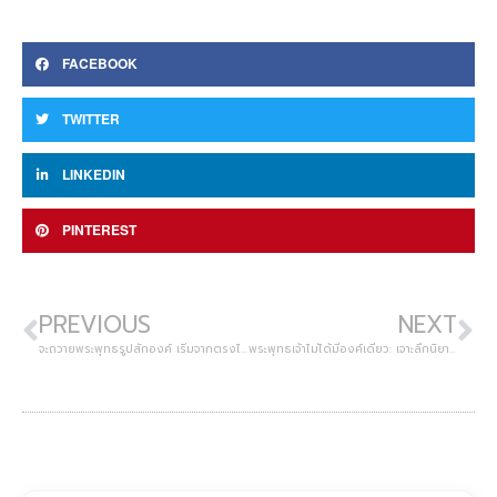
FACEBOOK
TWITTER
LINKEDIN
PINTEREST
PREVIOUS
NEXT
จะถวายพระพุทธรูปสักองค์ เริ่มจากตรงไหนก่อนดี?
พระพุทธเจ้าไม่ได้มีองค์เดียว: เจาะลึกนิยามแห่งพุทธะและวงล้อแห่งกาลเวลาที่ไม่มีวันสิ้นสุด