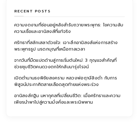
RECENT POSTS
ความงดงามที่ซ่อนอยู่หลังสำรับถวายพระพุทธ: ไขความลับ
ความเชื่อและอานิสงส์ที่แท้จริง
ศรัทธาที่สลักเสลาด้วยใจ: เจาะลึกอานิสงส์แห่งการสร้าง
พระพุทธรูป มรดกบุญที่เหนือกาลเวลา
จากวันที่มืดแปดด้านสู่การเริ่มต้นใหม่: 3 กุญแจสำคัญที่
ช่วยชุบชีวิตคนดวงตกให้กลับมารุ่งโรจน์
เปิดตำนานธงพิชัยสงคราม หลวงพ่อฤาษีลิงดำ กับการ
พิสูจน์ประกาศิตสายเลือดสุดท้ายแห่งพระร่วง
อานิสงส์กฐิน มหากุศลที่เปลี่ยนชีวิต: เมื่อศรัทธาและความ
เพียรนำพาไปสู่ความมั่งคั่งและพระนิพพาน