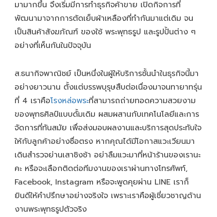
มามากขึ้น จึงเริ่มมีการทำธุรกิจค้าขาย เปิดกิจการที่
พัฒนามาจากการตัดเย็บผ้าเหลืองที่ทำกันมาแต่เดิม จน
เป็นสินค้าสังฆภัณฑ์ ของใช้ พระพุทธรูป และรูปปั้นต่าง ๆ
อย่างที่เห็นกันในปัจจุบัน
ส.ธนากิจพาณิชย์ เป็นหนึ่งในผู้ให้บริการชั้นนำในธุรกิจนี้มา
อย่างยาวนาน ตั้งแต่บรรพบุรุษสืบต่อเนื่องมาจนทายาทรุ่น
ที่ 4 เราคือ
โรงหล่อพระ
ที่สามารถถ่ายทอดความสวยงาม
ของพุทธศิลป์แบบดั้มเดิม ผสมผสานกับเทคโนโลยีและการ
จัดการที่ทันสมัย เพื่อส่งมอบผลงานและบริการสุดประทับใจ
ให้กับลูกค้าอย่างซื่อตรง หากคุณได้มีโอกาสแวะเวียนมา
เดินสำรวจย่านเสาชิงช้า อย่าลืมแวะมาที่หน้าร้านของเรานะ
คะ หรือจะเลือกติดต่อทีมงานของเราผ่านทางโทรศัพท์,
Facebook, Instagram หรือจะพูดคุยผ่าน LINE เราก็
ยินดีให้คำปรึกษาอย่างจริงใจ เพราะเราคือผู้เชี่ยวชาญด้าน
งานพระพุทธรูปตัวจริง