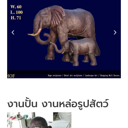
งานปั้น งานหล่อรูปสัตว์