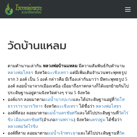
วัดบ้านแหลม
ตามตำนานเล่ากัน
หลวงพ่อบ้านแหลม
มีความสัมพันธ์กับตำนาน
หลวงพ่อโสธร
จังหวัด
ฉะเชิงเทรา
แต่มีเพิ่มเติมจำนวนพระพุทธรูป
จาก
3
องค์
เป็น
5
องค์
กล่าวคือ
มีเรื่องเล่ากันมาว่า
มีพระพุทธรูป
5
องค์
ลอยน้ำมาจากเมืองเหนือ
เมื่อมาถึงภาคกลางก็ได้แยกย้ายกันไป
ประดิษฐานอยู่ตามจังหวัดต่างๆ
รวม
5
จังหวัด
องค์แรก
ลอยมาตาม
แม่น้ำบางปะกง
และได้ประดิษฐานอยู่ที่
วัดโส
ธรวรารามวรวิหาร
จังหวัด
ฉะเชิงเทรา
ได้ชื่อว่า
หลวงพ่อโสธร
องค์ที่สอง
ลอยมาตาม
แม่น้ำนครชัยศรี
และได้ไปประดิษฐานที่
วัดไร่
ขิง
เมืองนครชัยศรี
(
อำเภอ
สามพราน
)
จังหวัด
นครปฐม
ได้ชื่อว่า
หลวงพ่อวัดไร่ขิง
องค์ที่สาม
ลอยมาตาม
แม่น้ำเจ้าพระยา
และได้ไปประดิษฐานที่
วัด