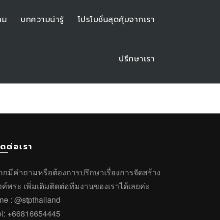
คม
บทความน่ารู้
โปรโมชั่นสุดคุ้มจากเรา
ปรึกษาเรา
ิดต่อเรา
ากมีคำถาม
หรือ
ต้องการปรึกษาเรื่องการจัดสร้าง
งค์พระ
เพิ่มเติมติดต่อทีมงานของเราได้เลยค่ะ
ine :
@stpthailand
el:
+66816654445