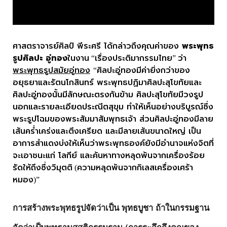
ศาสตราจารย์ศิลป์ พีระศรี ได้กล่าวถึงคุณค่าของ
พระพุทธ
รูปศิลปะ อู่ทอง
ในงาน
เรื่องประติมากรรมไทย
ว่า
“
”
พระพุทธรูปสมัยอู่ทอง
ศิลปะอู่ทองมีค่ายิ่งกว่าของ
“
อยุธยาและรัตนโกสินทร์ พระพุทธปฏิมาศิลปะสุโขทัยและ
ศิลปะอู่ทองนั้นมีลักษณะตรงกันข้าม ศิลปะสุโขทัยมีวงรูป
นอกและรายละเอียดประณีตสุขุม ทำให้เห็นอย่างบริบูรณ์ซึ่ง
พระรูปโฉมของพระสัมมาสัมพุทธเจ้า ส่วนศิลปะอู่ทองมีลาย
เส้นคร่ำเคร่งและตึงเครียด และมีลายเส้นขนาดใหญ่ เป็น
อาการสำแดงบ่งให้เห็นว่าพระพุทธองค์ยังมีอำนาจแห่งจิตที่
จะเอาชนะแก่ โลกีย์ และค้นหาทางหลุดพ้นจากเครื่องร้อย
รัดให้ถึงซึ่งวิมุตติ
ความหลุดพ้นจากกิเลสเครื่องเศร้า
(
หมอง
)”
การสร้างพระพุทธรูปจัดว่าเป็น
พุทธบูชา
ถ้าในกรรมฐาน
จัดว่าเป็นพุทธานุสสติกรรมฐาน (การระลึกถึงคุณของ