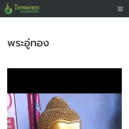
พระอู่ทอง