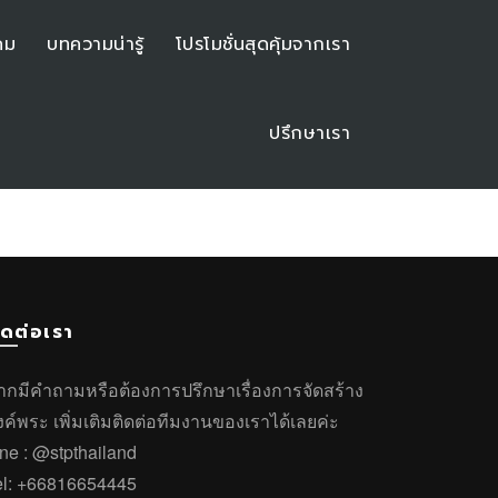
คม
บทความน่ารู้
โปรโมชั่นสุดคุ้มจากเรา
ปรึกษาเรา
ิดต่อเรา
ากมีคำถาม
หรือ
ต้องการปรึกษาเรื่องการจัดสร้าง
งค์พระ
เพิ่มเติมติดต่อทีมงานของเราได้เลยค่ะ
ine :
@stpthailand
el:
+66816654445