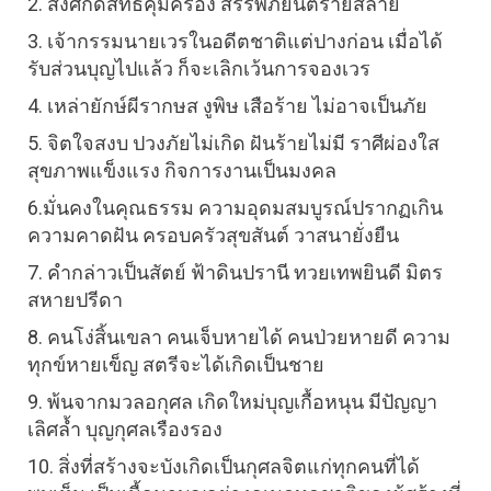
2. สิ่งศักดิ์สิทธิ์คุ้มครอง สรรพภยันตรายสลาย
3. เจ้ากรรมนายเวรในอดีตชาติแต่ปางก่อน เมื่อได้
รับส่วนบุญไปแล้ว ก็จะเลิกเว้นการจองเวร
4. เหล่ายักษ์ผีรากษส งูพิษ เสือร้าย ไม่อาจเป็นภัย
5. จิตใจสงบ ปวงภัยไม่เกิด ฝันร้ายไม่มี ราศีผ่องใส 
สุขภาพแข็งแรง กิจการงานเป็นมงคล
6.มั่นคงในคุณธรรม ความอุดมสมบูรณ์ปรากฏเกิน
ความคาดฝัน ครอบครัวสุขสันต์ วาสนายั่งยืน
7. คำกล่าวเป็นสัตย์ ฟ้าดินปรานี ทวยเทพยินดี มิตร
สหายปรีดา
8. คนโง่สิ้นเขลา คนเจ็บหายได้ คนป่วยหายดี ความ
ทุกข์หายเข็ญ สตรีจะได้เกิดเป็นชาย
9. พ้นจากมวลอกุศล เกิดใหม่บุญเกื้อหนุน มีปัญญา
เลิศล้ำ บุญกุศลเรืองรอง
10. สิ่งที่สร้างจะบังเกิดเป็นกุศลจิตแก่ทุกคนที่ได้