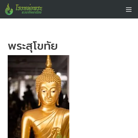
พระสุโขทัย