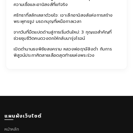
ความเชื่อและอานิสงส์ที่แท้จริง
ศรัทธาที่สลักเสลาด้วยใจ: เจาะลึกอานิสงส์แห่งการสร้าง
พระพุทธรูป มรดกบุญที่เหนือกาลเวลา
จากวันที่มืดแปดด้านสู่การเริ่มต้นใหม่: 3 กุญแจสำคัญที่
ช่วยชุบชีวิตคนดวงตกให้กลับมารุ่งโรจน์
เปิดตำนานธงพิชัยสงคราม หลวงพ่อฤาษีลิงดำ กับการ
พิสูจน์ประกาศิตสายเลือดสุดท้ายแห่งพระร่วง
แผนผังเว็บไซต์
หน้าหลัก