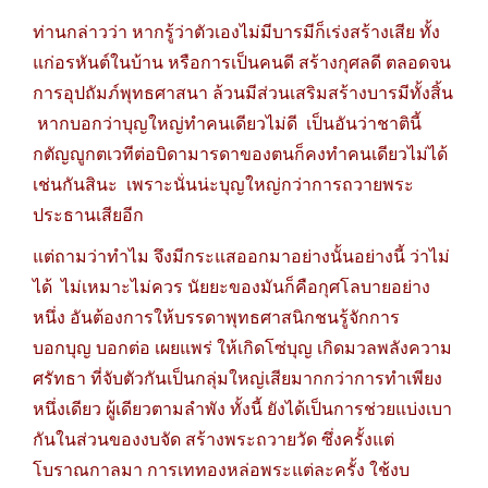
ท่านกล่าวว่า หากรู้ว่าตัวเองไม่มีบารมีก็เร่งสร้างเสีย ทั้ง
แก่อรหันต์ในบ้าน หรือการเป็นคนดี สร้างกุศลดี ตลอดจน
การอุปถัมภ์พุทธศาสนา ล้วนมีส่วนเสริมสร้างบารมีทั้งสิ้น
หากบอกว่าบุญใหญ่ทำคนเดียวไม่ดี เป็นอันว่าชาตินี้
กตัญญูกตเวทีต่อบิดามารดาของตนก็คงทำคนเดียวไม่ได้
เช่นกันสินะ
เพราะนั่นน่ะบุญใหญ่กว่าการถวายพระ
ประธานเสียอีก
แต่ถามว่าทำไม จึงมีกระแสออกมาอย่างนั้นอย่างนี้ ว่าไม่
ได้ ไม่เหมาะไม่ควร นัยยะของมันก็คือกุศโลบายอย่าง
หนึ่ง อันต้องการให้บรรดาพุทธศาสนิกชนรู้จักการ
บอกบุญ บอกต่อ เผยแพร่ ให้เกิดโซ่บุญ เกิดมวลพลังความ
ศรัทธา ที่จับตัวกันเป็นกลุ่มใหญ่เสียมากกว่าการทำเพียง
หนึ่งเดียว ผู้เดียวตามลำพัง ทั้งนี้ ยังได้เป็นการช่วยแบ่งเบา
กันในส่วนของงบจัด สร้างพระถวายวัด ซึ่งครั้งแต่
โบราณกาลมา การเททองหล่อพระแต่ละครั้ง ใช้งบ