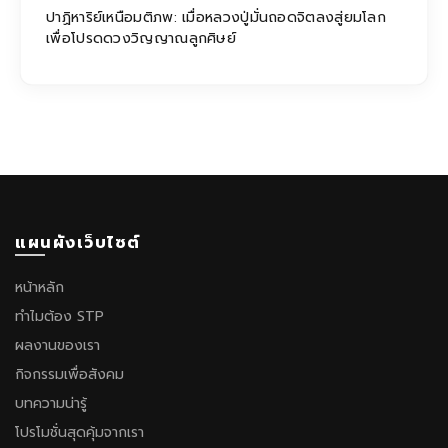
ปาฏิหาริย์เหนือมติภพ: เมื่อหลวงปู่มั่นถอดจิตลงสู่ยมโลก
เพื่อโปรดดวงวิญญาณลูกศิษย์
แผนผังเว็บไซต์
หน้าหลัก
ทำไมต้อง STP
ผลงานของเรา
กิจกรรมเพื่อสังคม
บทความน่ารู้
โปรโมชั่นสุดคุ้มจากเรา