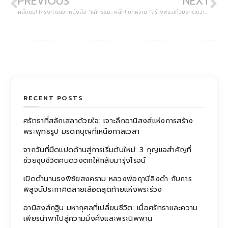
PREVIOUS
NEXT
คลิ๊กชม! โครงการแจกหนังสือ “แก้กรรมทำเองได้”
คลิ๊ก! บทความ “สร้างพระแก้วมรกตถวาย ติดขัดเรื่องใด หายได้เป็นปลิดทิ้ง”
RECENT POSTS
ศรัทธาที่สลักเสลาด้วยใจ: เจาะลึกอานิสงส์แห่งการสร้าง
พระพุทธรูป มรดกบุญที่เหนือกาลเวลา
จากวันที่มืดแปดด้านสู่การเริ่มต้นใหม่: 3 กุญแจสำคัญที่
ช่วยชุบชีวิตคนดวงตกให้กลับมารุ่งโรจน์
เปิดตำนานธงพิชัยสงคราม หลวงพ่อฤาษีลิงดำ กับการ
พิสูจน์ประกาศิตสายเลือดสุดท้ายแห่งพระร่วง
อานิสงส์กฐิน มหากุศลที่เปลี่ยนชีวิต: เมื่อศรัทธาและความ
เพียรนำพาไปสู่ความมั่งคั่งและพระนิพพาน